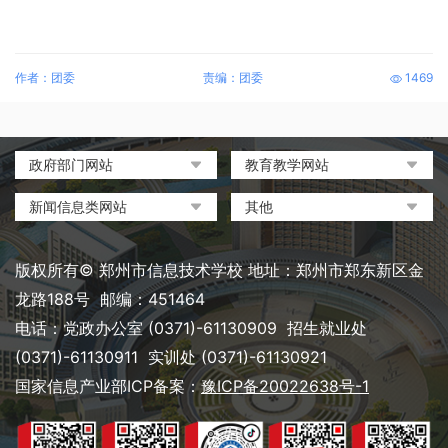
作者：团委
责编：团委
1469
政府部门网站
教育教学网站
中国政府网
教育部政府门户网站
新闻信息类网站
其他
河南省人民政府
中国职业教育与成人教育网
环球网
中央电化教育馆
郑州市人民政府
河南省教育厅
凤凰网
中国教育和科研计算机网
版权所有© 郑州市信息技术学校 地址：郑州市郑东新区金
河南省职业教育与成人教育
搜狐
电脑报
龙路188号 邮编：451464
网
网易
大象网|河南网络广播电视台
电话：党政办公室 (0371)-61130909 招生就业处
郑州市教育局政务网
新浪
(0371)-61130911 实训处 (0371)-61130921
郑州教育信息网
国家信息产业部ICP备案：
豫ICP备20022638号-1