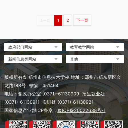
2
下一页
上一页
1
政府部门网站
教育教学网站
中国政府网
教育部政府门户网站
新闻信息类网站
其他
河南省人民政府
中国职业教育与成人教育网
环球网
中央电化教育馆
郑州市人民政府
河南省教育厅
凤凰网
中国教育和科研计算机网
版权所有© 郑州市信息技术学校 地址：郑州市郑东新区金
河南省职业教育与成人教育
搜狐
电脑报
龙路188号 邮编：451464
网
网易
大象网|河南网络广播电视台
电话：党政办公室 (0371)-61130909 招生就业处
郑州市教育局政务网
新浪
(0371)-61130911 实训处 (0371)-61130921
郑州教育信息网
国家信息产业部ICP备案：
豫ICP备20022638号-1