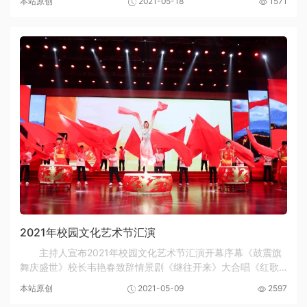
本站原创
2021-05-18
1571
2021年校园文化艺术节汇演
主持人宣布2021年校园文化艺术节汇演开幕序幕《鼓震旗
舞庆盛世》校长韦艳春致辞情景剧《继往开来》大合唱《红歌
献给党—组歌》大合唱《红歌献给党—组歌》大合唱《红歌献
本站原创
2021-05-09
2597
给党—组歌》大合唱《红歌献给党—组歌》大合...