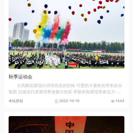
秋季运动会
古风舞蹈展现出诗情画意的韵味 可爱的卡通角色带来欢乐
氛围 以烟花代表激情释放魅力色彩 举旗奔跑展现青春活力- 舞
动灵魂
本站原创
2023-10-16
1443