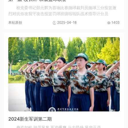
校党委书记邵元辉为首场比赛抛球裁判员抛球三分投篮激
烈对抗你攻我守攻击投篮罚球班级啦啦队战术指导计分员
本站原创
2025-04-18
1403
2024新生军训第二期
身姿如松 踔厉风发 军姿飒爽 斗志昂扬 风华正茂