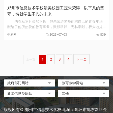
郑州市信息技术学校最美校园工匠朱荣涛：以平凡的坚
守，铸就学生不凡的未来
的春秋岁月虽然不长，但朱荣涛老师他把自己的青春年华
献给了他所热爱的教育事业，默默耕耘，无私奉献，极大地提
升了自己的专业能力、科研能力、教学能力。
中原网
2023-07-03
839
2
3
4
下一页
上一页
1
政府部门网站
教育教学网站
中国政府网
教育部政府门户网站
新闻信息类网站
其他
河南省人民政府
中国职业教育与成人教育网
环球网
中央电化教育馆
郑州市人民政府
河南省教育厅
凤凰网
中国教育和科研计算机网
版权所有© 郑州市信息技术学校 地址：郑州市郑东新区金
河南省职业教育与成人教育