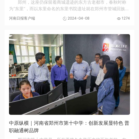
郑州，这座仍保留着商城遗迹的东方古老都市，春秋时称
为“东里”，而以东里命名的东里书院遗址就在郑州市管城回族区
书院街原郑州十中院内。 书院街的由来 书院街，最早可以追溯
河南日报客户端
2024-04-08
1274
到明朝。 20世纪九十年代的书院街 书院...
中原纵横｜河南省郑州市第十中学：创新发展显特色 普
职融通树品牌