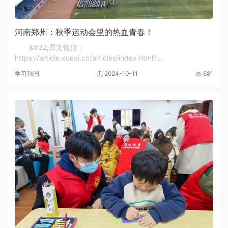
河南郑州：秋季运动会里的热血青春！
&#32;原文链接：
https://article.xuexi.cn/articles/index.html?
art_id=15308798506051953207item_id=1530879850605195320
学习强国
2024-10-11
681
d1a2-4cad-9...