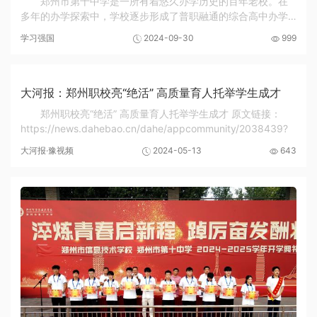
郑州市第十中学是一所有着悠久办学历史的百年老校。在
多年的办学探索中，学校逐步形成了普职融通的综合高中办学
模式。作为河南省特色高中（综合高中），学校探索出“一核两
学习强国
2024-09-30
999
翼三维”的技术学科建设新路径，走基于本校...
大河报：郑州职校亮“绝活” 高质量育人托举学生成才
郑州职校亮“绝活” 高质量育人托举学生成才 原文链接：
https://news.dahebao.cn/dahe/appcommunity/2038439?
大河报·豫视频
2024-05-13
643