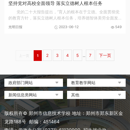
坚持党对高校全面领导 落实立德树人根本任务
党的二十大报告提出，“育人的根本在于立德。全面贯彻党
的教育方针，落实立德树人根本任务，培养德智体美劳全面发
展的社会主义建设者和接班人”。坚持党对高校的全面领导是新
光明日报
2023-06-12
549
时代中国特色社会主义教育事业发展的根本...
2
3
4
5
7
下一页
上一页
1
...
政府部门网站
教育教学网站
中国政府网
教育部政府门户网站
新闻信息类网站
其他
河南省人民政府
中国职业教育与成人教育网
环球网
中央电化教育馆
郑州市人民政府
河南省教育厅
凤凰网
中国教育和科研计算机网
版权所有© 郑州市信息技术学校 地址：郑州市郑东新区金
河南省职业教育与成人教育
搜狐
电脑报
龙路188号 邮编：451464
网
网易
大象网|河南网络广播电视台