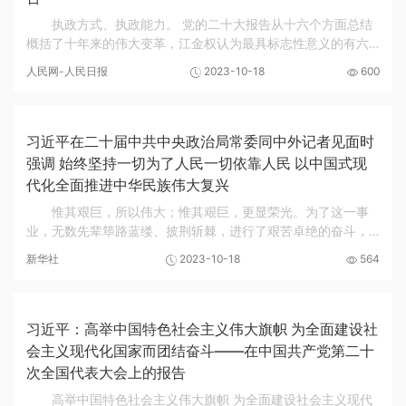
执政方式、执政能力。 党的二十大报告从十六个方面总结
概括了十年来的伟大变革，江金权认为最具标志性意义的有六
个方面：一是取得了“两个确立”的重大政治成果，二是中国共产
人民网-人民日报
2023-10-18
600
党在革命性锻造中更加坚强有力，三是胜...
习近平在二十届中共中央政治局常委同中外记者见面时
强调 始终坚持一切为了人民一切依靠人民 以中国式现
代化全面推进中华民族伟大复兴
惟其艰巨，所以伟大；惟其艰巨，更显荣光。为了这一事
业，无数先辈筚路蓝缕、披荆斩棘，进行了艰苦卓绝的奋斗，
我们心中永远铭记着他们的奉献和牺牲。我们要埋头苦干、担
新华社
2023-10-18
564
当作为，以更加强烈的历史主动精神推进马克思...
习近平：高举中国特色社会主义伟大旗帜 为全面建设社
会主义现代化国家而团结奋斗——在中国共产党第二十
次全国代表大会上的报告
高举中国特色社会主义伟大旗帜 为全面建设社会主义现代