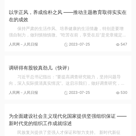
以学正风，养成俭朴之风 ——推动主题教育取得实实在
在的成效
保持严肃的生活作风、培养健康的生活情趣，特别是要增
强自制力，做到慎独慎微。“吃苦在前，享受在后”是党章规定的
党员义务，“尚俭戒奢”是《中国共产党廉洁自律准则》提出的明
人民网－人民日报
2023-07-25
547
确要求。在主题教育中抓实以学正风，...
调研得有股较真劲儿（快评）
习近平总书记指出：“要提高调查研究能力，坚持问题导
向，深入实际摸清真实情况”。这启示我们，做好调查研究，求
真务实是关键，要有股较真劲儿。 党员干部到一线调研，就是
人民网－人民日报
2023-07-25
530
要在真实场景中发现真问题、真解决问题。...
为全面建设社会主义现代化国家提供坚强组织保证 ——
新时代党的组织工作成就综述
民族复兴提供了坚强人才保证和智力支持。 新时代新征