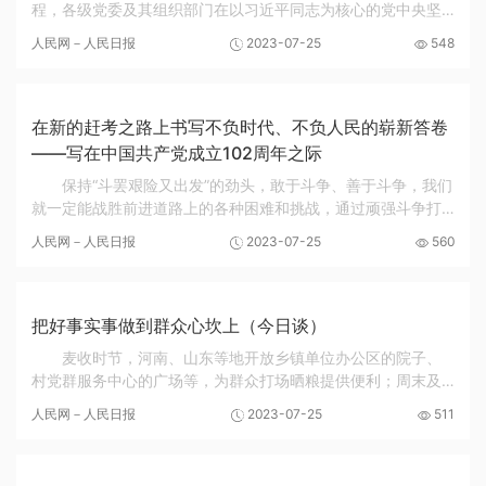
程，各级党委及其组织部门在以习近平同志为核心的党中央坚
强领导下，深入落实新时代党的建设总要求和新时代党的组织
人民网－人民日报
2023-07-25
548
路线，落实健全全面从严治党体系任务要求，不...
在新的赶考之路上书写不负时代、不负人民的崭新答卷
——写在中国共产党成立102周年之际
保持“斗罢艰险又出发”的劲头，敢于斗争、善于斗争，我们
就一定能战胜前进道路上的各种困难和挑战，通过顽强斗争打
开事业发展新天地。 千秋伟业势如虹，重整行装再出发。 百余
人民网－人民日报
2023-07-25
560
年前，中国共产党的先驱李大钊说，黄金...
把好事实事做到群众心坎上（今日谈）
麦收时节，河南、山东等地开放乡镇单位办公区的院子、
村党群服务中心的广场等，为群众打场晒粮提供便利；周末及
节假日，上海、陕西等地开设“一网通办”自助服务区，方便群众
人民网－人民日报
2023-07-25
511
办事……各地党员干部倾听百姓心声，摸清...