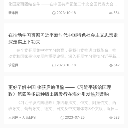
化国家而团结奋斗 ——在中国共产党第二十次全国代表大会上
的报告 （2022年10月16日） 习近平 10月16日，习近平在中国
新华网
2023-10-18
554
共产党第二十次全国代表大会上作报告。 同...
在推动学习贯彻习近平新时代中国特色社会主义思想走
深走实上下功夫
在全党开展集中性学习教育，是我们党推进自我革命、推
动党和国家事业发展的重要途径。深入开展学习贯彻习近平新
时代中国特色社会主义思想主题教育，是贯彻落实党的二十大
求是网
2023-10-18
547
精神的重大举措，是一件事关全局的大事。习近...
更好了解中国 收获启迪借鉴 ——《习近平谈治国理
政》第四卷多语种版出版发行在海外引发热烈反响
《习近平谈治国理政》第四卷法文、俄文、阿拉伯文、西
班牙文、葡萄牙文、德文、日文及中文繁体等8个文版，近日由
外文出版社出版，面向海内外发行，引发热烈反响。 海外人士
人民网－人民日报
2023-07-25
523
普遍认为，《习近平谈治国理政》第四卷多语...