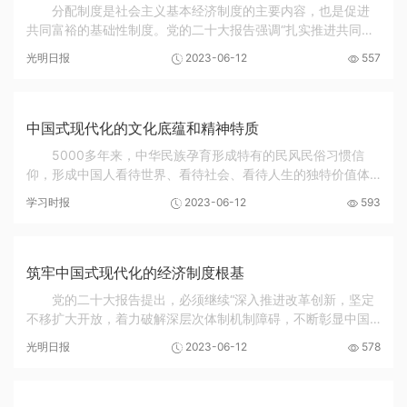
分配制度是社会主义基本经济制度的主要内容，也是促进
共同富裕的基础性制度。党的二十大报告强调“扎实推进共同富
裕”，并对我国的分配制度做了全面说明，深化了以完善分配制
光明日报
2023-06-12
557
度促进共同富裕政策的认识。从分配视角看...
中国式现代化的文化底蕴和精神特质
5000多年来，中华民族孕育形成特有的民风民俗习惯信
仰，形成中国人看待世界、看待社会、看待人生的独特价值体
系。中国历史上经历了数十个朝代，纵使王朝更迭交替，也始
学习时报
2023-06-12
593
终保持文明主体的稳定性。中华优秀传统文化已经...
筑牢中国式现代化的经济制度根基
党的二十大报告提出，必须继续“深入推进改革创新，坚定
不移扩大开放，着力破解深层次体制机制障碍，不断彰显中国
特色社会主义制度优势，不断增强社会主义现代化建设的动力
光明日报
2023-06-12
578
和活力，把我国制度优势更好转化为国家治理...