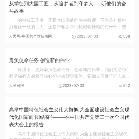
从学徒到大国工匠，从追梦者到守梦人……听他们的奋
斗故事
的科技工作者，还是大山深处的乡村教师；不管是扎根电
力抢修一线的工人，还是带领乡亲们机械化种粮的村干部；或
是采油班班长、林场党委书记……他们传递出的自信心态、开放
人民网-中国共产党新闻网
2023-07-03
538
姿态、奋斗状态，让人深深感到，每一位党代...
肩负使命任务 创造新的伟业
环境下，更好肩负使命任务、创造新的伟业，我们党必须
有坚强有力的领导核心和中央领导集体。党确立习近平同志党
中央的核心、全党的核心地位，确立习近平新时代中国特色社
人民日报
2023-07-03
542
会主义思想的指导地位，对新时代党和国家事业...
高举中国特色社会主义伟大旗帜 为全面建设社会主义现
代化国家而 团结奋斗——在中国共产党第二十次全国代
表大会上的报告
高举中国特色社会主义伟大旗帜 为全面建设社会主义现代