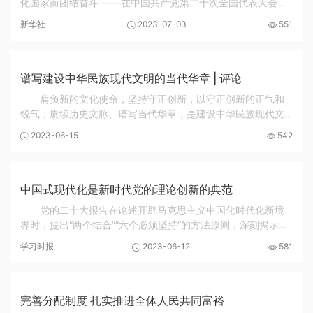
化国家而团结奋斗 ——在中国共产党第二十次全国代表大会上
的报告 习近平 10月16日，习近平在中国共产党第二十次全国代
新华社
2023-07-03
551
表大会上作报告。新华社记者 饶爱民 摄 ...
谱写建设中华民族现代文明的当代华章 | 评论
肩负新的文化使命，坚持守正创新，以守正创新的正气和
锐气，赓续历史文脉、谱写当代华章，是建设中华民族现代文
明题中应有之义。做强正面宣传，凝聚奋进之力。坚持围绕中
2023-06-15
542
心、服务大局，聚焦主题教育、经济发展、社会...
中国式现代化是新时代党的理论创新的典范
党的二十大报告在论述开辟马克思主义中国化时代化新境
界时，提出“两个结合”“六个必须坚持”的方法原则，深刻揭示了
习近平新时代中国特色社会主义思想的理论品格和鲜明特质，
学习时报
2023-06-12
581
既是深刻理解这一科学思想必须牢牢把握...
完善分配制度 扎实推进全体人民共同富裕