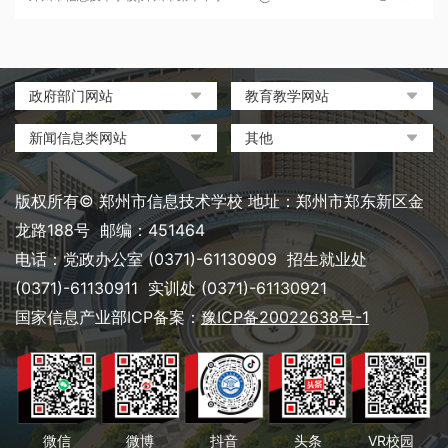
政府部门网站
教育教学网站
中国政府网
教育部政府门户网站
新闻信息类网站
其他
河南省人民政府
中国职业教育与成人教育网
环球网
中央电化教育馆
郑州市人民政府
河南省教育厅
凤凰网
中国教育和科研计算机网
版权所有© 郑州市信息技术学校 地址：郑州市郑东新区金
河南省职业教育与成人教育
搜狐
电脑报
龙路188号 邮编：451464
网
网易
大象网|河南网络广播电视台
电话：党政办公室 (0371)-61130909 招生就业处
郑州市教育局政务网
新浪
(0371)-61130911 实训处 (0371)-61130921
郑州教育信息网
国家信息产业部ICP备案：
豫ICP备20022638号-1
微信
微博
抖音
头条
VR校园