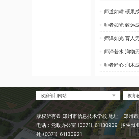
师道如耕 硕果
师者如光 致远
师泽如光 育人
师泽若水 润物
师者匠心 润木
政府部门网站
教育
中国政府网
教育
河南省人民政府
中国
版权所有© 郑州市信息技术学校 地址：郑州市郑
郑州市人民政府
河南
电话：党政办公室 (0371)-61130909 招生就业处 
河南
处 (0371)-61130921
郑州