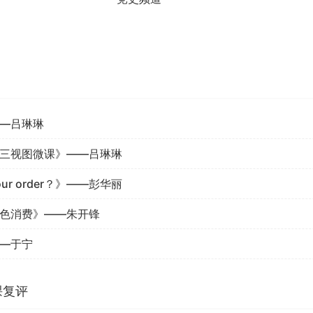
—吕琳琳
三视图微课》——吕琳琳
 your order？》——彭华丽
绿色消费》——朱开锋
—于宁
课复评