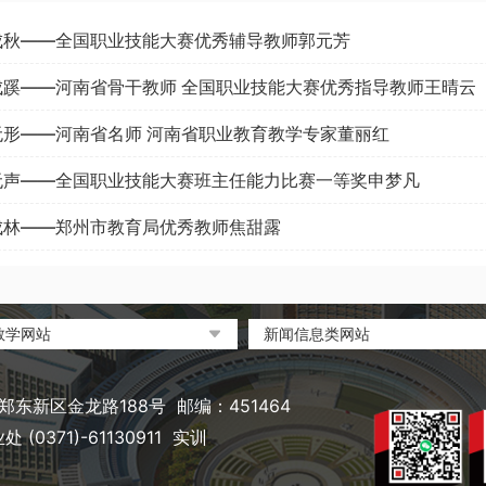
成秋——全国职业技能大赛优秀辅导教师郭元芳
成蹊——河南省骨干教师 全国职业技能大赛优秀指导教师王晴云
无形——河南省名师 河南省职业教育教学专家董丽红
无声——全国职业技能大赛班主任能力比赛一等奖申梦凡
成林——郑州市教育局优秀教师焦甜露
教学网站
新闻信息类网站
部政府门户网站
环球网
职业教育与成人教育网
凤凰网
东新区金龙路188号 邮编：451464
省教育厅
搜狐
(0371)-61130911 实训
省职业教育与成人教育网
网易
市教育局政务网
新浪