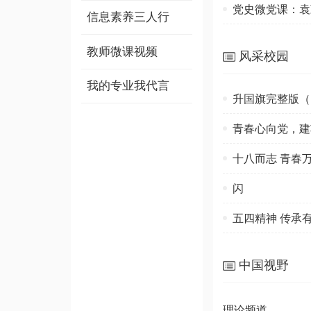
党史微党课：袁
信息素养三人行
教师微课视频
风采校园
我的专业我代言
升国旗完整版（
青春心向党，建
十八而志 青春万
闪
五四精神 传承
中国视野
理论频道