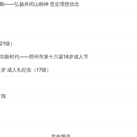
勤——弘扬井冈山精神 坚定理想信念
21级）
功新时代——郑州市第十六届18岁成人节
岁 成人礼纪实（17级）
有我
党史频道