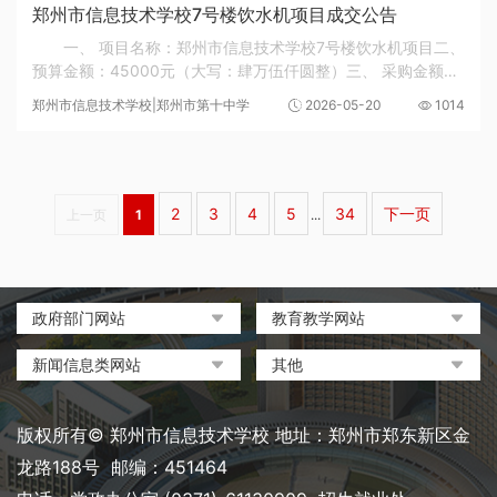
郑州市信息技术学校7号楼饮水机项目成交公告
一、 项目名称：郑州市信息技术学校7号楼饮水机项目二、
预算金额：45000元（大写：肆万伍仟圆整）三、 采购金额：
34800元（大写：叁万肆仟捌佰圆整）四、 成交供应商: 河南
郑州市信息技术学校|郑州市第十中学
2026-05-20
1014
泰紫贸易有限公司五、 本次项目联系事项采...
2
3
4
5
34
下一页
上一页
1
...
政府部门网站
教育教学网站
中国政府网
教育部政府门户网站
新闻信息类网站
其他
河南省人民政府
中国职业教育与成人教育网
环球网
中央电化教育馆
郑州市人民政府
河南省教育厅
凤凰网
中国教育和科研计算机网
版权所有© 郑州市信息技术学校 地址：郑州市郑东新区金
河南省职业教育与成人教育
搜狐
电脑报
龙路188号 邮编：451464
网
网易
大象网|河南网络广播电视台