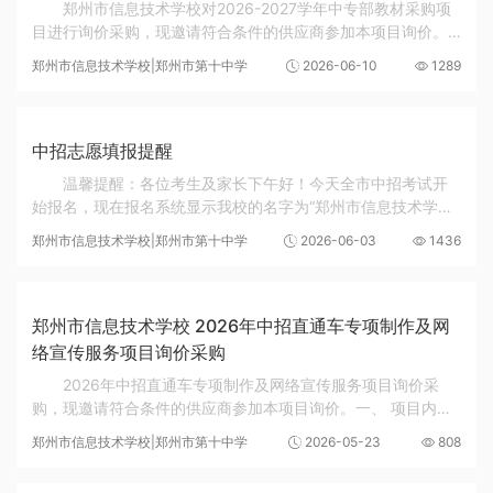
郑州市信息技术学校对2026-2027学年中专部教材采购项
目进行询价采购，现邀请符合条件的供应商参加本项目询价。
一、 项目内容2026-2027学年中专部教材采购二、 采购需求
郑州市信息技术学校|郑州市第十中学
2026-06-10
1289
25级教材约438套和26级教材约450套，本学年教材...
中招志愿填报提醒
温馨提醒：各位考生及家长下午好！今天全市中招考试开
始报名，现在报名系统显示我校的名字为“郑州市信息技术学校
（附设普通高中班）”。与郑州市信息技术学校（综合高中）属
郑州市信息技术学校|郑州市第十中学
2026-06-03
1436
于同一学校，都是原来的郑州市第十中学。...
郑州市信息技术学校 2026年中招直通车专项制作及网
络宣传服务项目询价采购
2026年中招直通车专项制作及网络宣传服务项目询价采
购，现邀请符合条件的供应商参加本项目询价。一、 项目内
容： 本项目为中招招生宣传专题页一站式制作服务，包含需
郑州市信息技术学校|郑州市第十中学
2026-05-23
808
求策划、视觉设计、内容排版、上线测试、售后维...