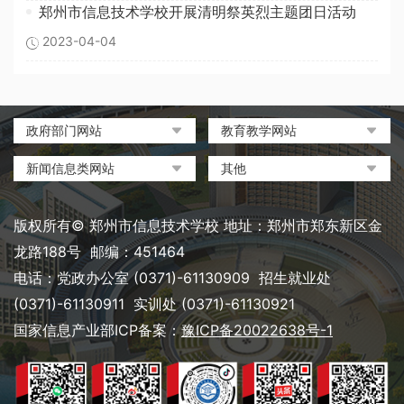
郑州市信息技术学校开展清明祭英烈主题团日活动
2023-04-04
政府部门网站
教育教学网站
中国政府网
教育部政府门户网站
新闻信息类网站
其他
河南省人民政府
中国职业教育与成人教育网
环球网
中央电化教育馆
郑州市人民政府
河南省教育厅
凤凰网
中国教育和科研计算机网
版权所有© 郑州市信息技术学校 地址：郑州市郑东新区金
河南省职业教育与成人教育
搜狐
电脑报
龙路188号 邮编：451464
网
网易
大象网|河南网络广播电视台
电话：党政办公室 (0371)-61130909 招生就业处
郑州市教育局政务网
新浪
(0371)-61130911 实训处 (0371)-61130921
郑州教育信息网
国家信息产业部ICP备案：
豫ICP备20022638号-1