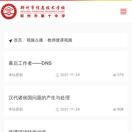
首页
/
视频点播
/
教师微课视频
幕后工作者——DNS
本站原创
2021-11-24
579
汉代诸侯国问题的产生与处理
本站原创
2021-11-24
608