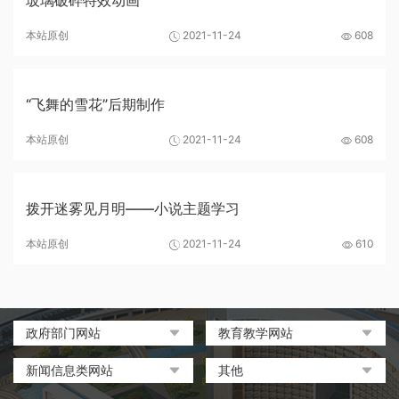
玻璃破碎特效动画
本站原创
2021-11-24
608
“飞舞的雪花”后期制作
本站原创
2021-11-24
608
拨开迷雾见月明——小说主题学习
本站原创
2021-11-24
610
政府部门网站
教育教学网站
中国政府网
教育部政府门户网站
新闻信息类网站
其他
河南省人民政府
中国职业教育与成人教育网
环球网
中央电化教育馆