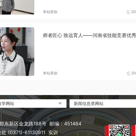
本站原创
20
师者匠心 致远育人——河南省技能竞赛优
本站原创
20
教学网站
新闻信息类网站
部政府门户网站
环球网
职业教育与成人教育网
凤凰网
东新区金龙路188号 邮编：451464
省教育厅
搜狐
(0371)-61130911 实训