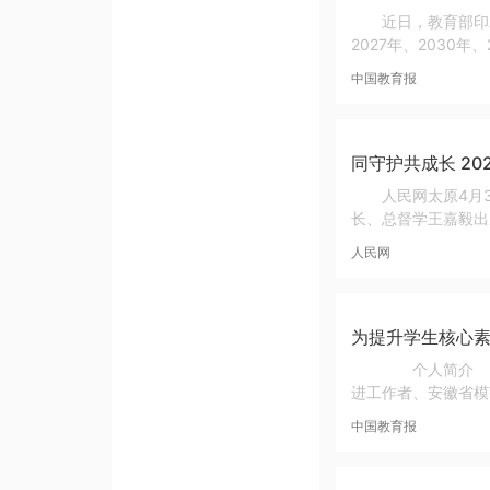
近日，教育部印
2027年、2030
中国教育报
同守护共成长 2
人民网太原4月3日电 （白炅）“同守护 共成长”2026年全国中小学生安全教育周现场活动2日在山西
长、总督学王嘉毅出
人民网
为提升学生核心
个人简介 胡
进工作者、安徽省模
中国教育报