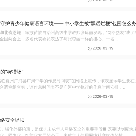
守护青少年健康语言环境—— 中小学生被“黑话烂梗”包围怎么
湖北省恩施土家族苗族自治州高级中学教师张琼丽发现，“网络热梗”成了
全国两会上，多名代表委员表达了与张琼丽一样的担心。一名...
2026-03-19
的“狩猎场”
肃临夏州广河县广河中学的作息时间表”在网络上流传，该表显示学生要在凌
合调查组查实，该作息时间表不是广河中学执行的作息时间安排，...
2026-03-19
网络安全堤坝
范，强化外部约束，是保护未成年人网络安全的重要手段■ 既要以制度为
化、网络化、智能化发展的今天，未成年人使用网络社交媒体的情...