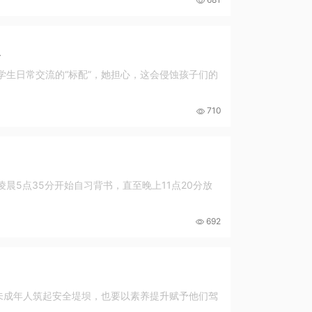
办
学生日常交流的“标配”，她担心，这会侵蚀孩子们的
710
晨5点35分开始自习背书，直至晚上11点20分放
692
未成年人筑起安全堤坝，也要以素养提升赋予他们驾