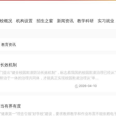
校概况
机构设置
招生之窗
新闻资讯
教学科研
实习就业
教育资讯
治长效机制
门提出“健全校园欺凌防治长效机制”，标志着我国的校园欺凌治理已经从“
矫治于一体的治理共同体，才能真正实现校园欺凌治理从“单...
2026-04-10
幕当有界有度
“健康第一”理念引领“好学校”建设，要求教师教学和作业布置不能依赖