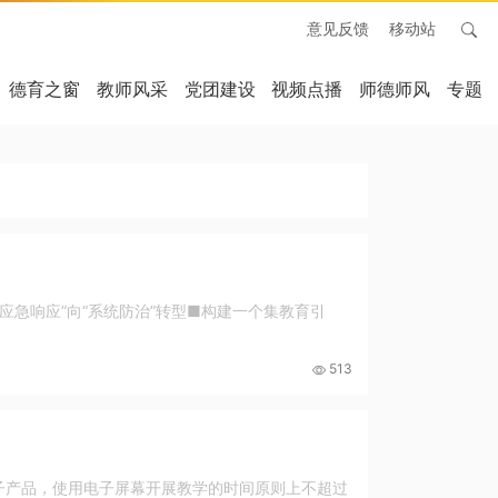
意见反馈
移动站
德育之窗
教师风采
党团建设
视频点播
师德师风
专题
应急响应”向“系统防治”转型■构建一个集教育引
513
电子产品，使用电子屏幕开展教学的时间原则上不超过