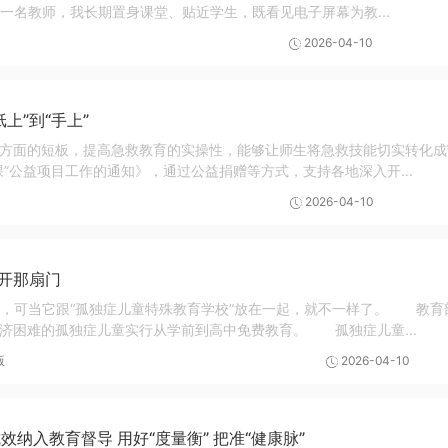
为一名教师，我长期置身课堂、贴近学生，既看见电子屏幕为教...
2026-04-10
上”到“手上”
方面的短板，提高急救教育的实操性，能够让师生将急救技能切实转化成
课”公益项目工作的通知》，通过公益捐赠等方式，支持各地深入开...
2026-04-10
打开那扇门
，可当它跟“孤独症儿童特殊教育学校”放在一起，就不一样了。 教育
济困难的孤独症儿童实行从学前到高中免费教育。 孤独症儿童...
版
2026-04-10
纳入教育督导 用好“度量衡” 把准“健康脉”