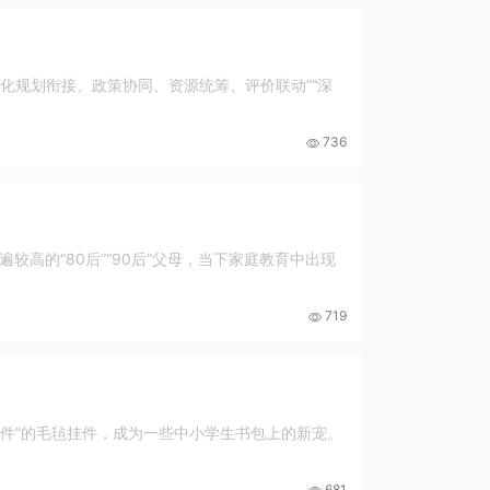
化规划衔接、政策协同、资源统筹、评价联动”“深
736
高的“80后”“90后”父母，当下家庭教育中出现
719
挂件”的毛毡挂件，成为一些中小学生书包上的新宠。
681