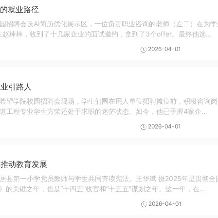
生的就业路径
园招聘会设AI简历优化展示区，一位负责职业咨询的老师（左二）在为
生赵棒棒，收到了十几家企业的面试邀约，拿到了3个offer。最终他选...
2026-04-01
就业引路人
希望学院校园招聘会现场，学生们围在用人单位招聘摊位前，积极咨询岗
道工程专业学生方荣还处于求职的迷茫状态。如今，他已手握4家企...
2026-04-01
究推动教育发展
居县第一小学党员教师与学生共同齐读宪法。王华斌 摄2025年是贯彻
年）》的关键之年，也是“十四五”收官和“十五五”谋划之年。这一年，在...
2026-04-01