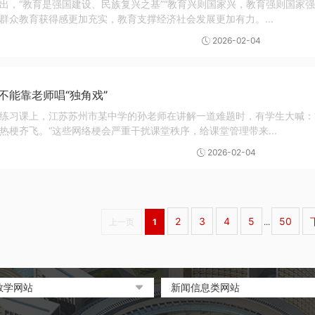
出，“教育是强国建设、民族复兴之基”“教育兴则国家兴，教育强则国家
群众教育获得感更加充实，教育支撑经济社会发展更加有力。...
2026-02-04
不能靠老师唱“独角戏”
练习课上，江苏苏州市某中学的孙老师在讲解一道难题时，有学生大喊：
热梗齐飞。“这些网络梗会严重干扰课堂秩序，给课堂管理带来...
2026-02-04
2
3
4
5
50
上一页
1
...
教学网站
新闻信息类网站
部政府门户网站
环球网