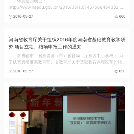
转发通知地址：
http://www.haedu.gov.cn/2016/03/10/1457588484382.html
根据省教科所安排，郑州市教科所代收市直学校以及下属县市
2016-05-27
660
区的评审材料。成果材料的详细内容请按照上述转发通知要
求。与此有关的详细问题，请...
河南省教育厅关于组织2016年度河南省基础教育教学研
究 项目立项、结项申报工作的通知
各省辖市、省直管县（市）教育局，厅直各中小学校： 为
了认真贯彻落实教育部、省教育厅关于基础教育课程改革的相
关文件精神，切实推进我省基础教育课程改革，充分调动全省
2016-05-27
650
中小学、幼儿园教师的科研积极性，形成严谨...