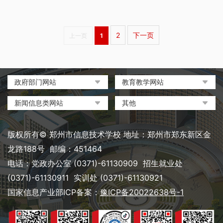
2
下一页
上一页
1
政府部门网站
教育教学网站
中国政府网
教育部政府门户网站
新闻信息类网站
其他
河南省人民政府
中国职业教育与成人教育网
环球网
中央电化教育馆
郑州市人民政府
河南省教育厅
凤凰网
中国教育和科研计算机网
版权所有© 郑州市信息技术学校 地址：郑州市郑东新区金
河南省职业教育与成人教育
搜狐
电脑报
龙路188号 邮编：451464
网
网易
大象网|河南网络广播电视台
电话：党政办公室 (0371)-61130909 招生就业处
郑州市教育局政务网
新浪
(0371)-61130911 实训处 (0371)-61130921
郑州教育信息网
国家信息产业部ICP备案：
豫ICP备20022638号-1