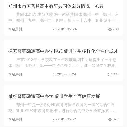
郑州市市区普通高中教研共同体划分情况一览表
共同体名称 成员学校 第一教研共同体 郑州一中、郑州十六
中、郑州十九中、郑州二十四中、郑州三十六中、郑州龙湖一
中、郑州明新中学、基石中学、二砂寄宿学校、郑州明德中
本站原创
2015-05-24
730
学、郑州陇海中学 第二教研共同体 郑州二...
探索普职融通高中办学模式 促进学生多样化个性化成才
早在2012年，学校就在三年发展规划中明确提出了三个总
体目标： 1.办学目标——走特色办学之路，进一步确立学校职
普结合的优势，建成一所在郑州市乃至河南省具有一定影响力
本站原创
2015-05-24
1007
的以综合高中为特色的职普合一的综合性学校...
做好普职融通高中办学 促进学生全面健康发展
郑州十中是一所融职业教育与普通教育为一体的综合性学
校。1999年经市教育局批准，进行综合高中办学模式探索，并
恢复原“郑州市第十中学”校名。由于办学特色鲜明，效果显著，
本站原创
2015-05-24
673
2014年7月，郑州十中被河南省教育厅...