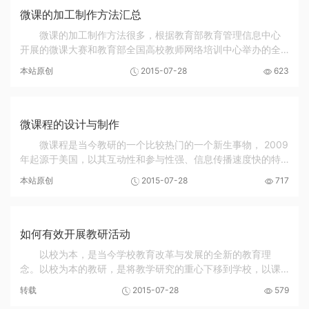
微课的加工制作方法汇总
微课的加工制作方法很多，根据教育部教育管理信息中心
开展的微课大赛和教育部全国高校教师网络培训中心举办的全
国高校微课教学比赛提供的一些方法看，目前主要有这样一些
本站原创
2015-07-28
623
方法： -现有的课例加工（视频的转录、切片、...
微课程的设计与制作
微课程是当今教研的一个比较热门的一个新生事物， 2009
年起源于美国，以其互动性和参与性强、信息传播速度快的特
点而闻名，微课程的概念，在国内，是由佛山市教育局的胡铁
本站原创
2015-07-28
717
生率先提出来的，他认为微课程是以教学视频...
如何有效开展教研活动
以校为本，是当今学校教育改革与发展的全新的教育理
念。以校为本的教研，是将教学研究的重心下移到学校，以课
程实施过程中教师所面对的各种具体问题为对象，以教师为研
转载
2015-07-28
579
究的主体，强调理论指导下的实践性研究，既...