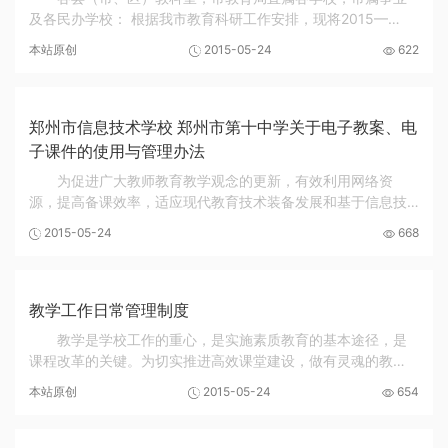
及各民办学校： 根据我市教育科研工作安排，现将2015—
2016学年市级教育科研课题申报、立项的有关事项安排如下。
本站原创
2015-05-24
622
一、立项要求 （一）选题须围绕我市教育“加强...
郑州市信息技术学校 郑州市第十中学关于电子教案、电
子课件的使用与管理办法
为促进广大教师教育教学观念的更新，有效利用网络资
源，提高备课效率，适应现代教育技术装备发展和基于信息技
术条件下的课堂教学要求，不断提高教育教学质量，经学校研
2015-05-24
668
究决定，鼓励教师进行电子备课，使用电子教案...
教学工作日常管理制度
教学是学校工作的重心，是实施素质教育的基本途径，是
课程改革的关键。为切实推进高效课堂建设，做有灵魂的教
育，以深入开展“高效课堂六步走”、小组合作学习、学案教学法
本站原创
2015-05-24
654
为引领，切实提高教育教学质量，科学有效地...