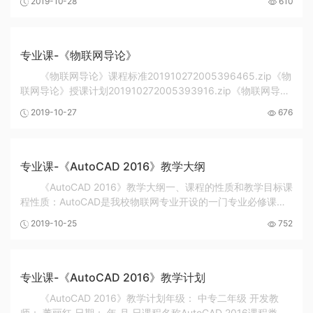
2019-10-28
610
案、PPT《2019职业道德与法律教案》教案《2019职...
专业课-《物联网导论》
《物联网导论》课程标准201910272005396465.zip《物
联网导论》授课计划201910272005393916.zip《物联网导
论》电子教案201910272005412882.zip《物联网导论》信息
2019-10-27
676
化教学课件
201910272014414751.zip201910272017198112...
专业课-《AutoCAD 2016》教学大纲
《AutoCAD 2016》教学大纲一、课程的性质和教学目标课
程性质：AutoCAD是我校物联网专业开设的一门专业必修课。
这门课具有很强的职业性特点，需要一些必备的专业知识，同
2019-10-25
752
时要求学生有一定空间想象能力。根据我校学生...
专业课-《AutoCAD 2016》教学计划
《AutoCAD 2016》教学计划年级： 中专二年级 开发教
师： 董丽红 日期： 年 月 日课程名称AutoCAD 2016课程类型