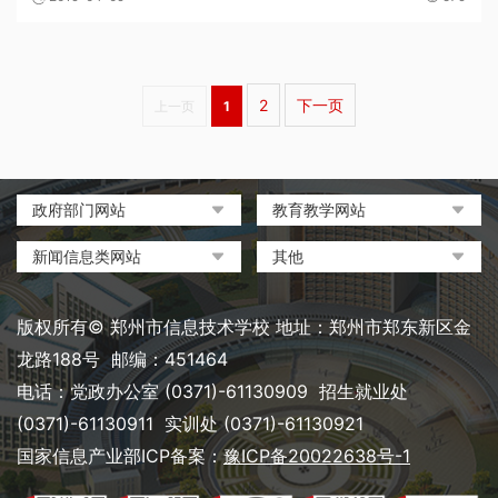
业教育的决定》精神，深化职业教育教学改革，...
2
下一页
上一页
1
政府部门网站
教育教学网站
中国政府网
教育部政府门户网站
新闻信息类网站
其他
河南省人民政府
中国职业教育与成人教育网
环球网
中央电化教育馆
郑州市人民政府
河南省教育厅
凤凰网
中国教育和科研计算机网
版权所有© 郑州市信息技术学校 地址：郑州市郑东新区金
河南省职业教育与成人教育
搜狐
电脑报
龙路188号 邮编：451464
网
网易
大象网|河南网络广播电视台
电话：党政办公室 (0371)-61130909 招生就业处
郑州市教育局政务网
新浪
(0371)-61130911 实训处 (0371)-61130921
郑州教育信息网
国家信息产业部ICP备案：
豫ICP备20022638号-1