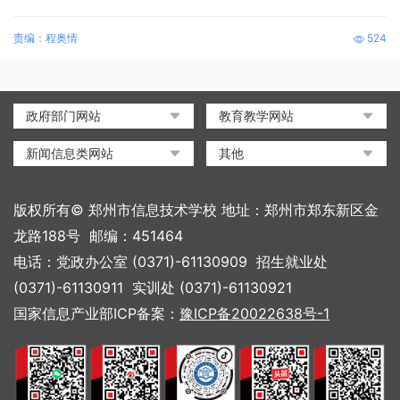
责编：程奥情
524
政府部门网站
教育教学网站
中国政府网
教育部政府门户网站
新闻信息类网站
其他
河南省人民政府
中国职业教育与成人教育网
环球网
中央电化教育馆
郑州市人民政府
河南省教育厅
凤凰网
中国教育和科研计算机网
版权所有© 郑州市信息技术学校 地址：郑州市郑东新区金
河南省职业教育与成人教育
搜狐
电脑报
龙路188号 邮编：451464
网
网易
大象网|河南网络广播电视台
电话：党政办公室 (0371)-61130909 招生就业处
郑州市教育局政务网
新浪
(0371)-61130911 实训处 (0371)-61130921
郑州教育信息网
国家信息产业部ICP备案：
豫ICP备20022638号-1