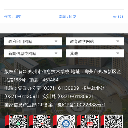
作者：团委
责编：团委
823
政府部门网站
教育教学网站
中国政府网
教育部政府门户网站
新闻信息类网站
其他
河南省人民政府
中国职业教育与成人教育网
环球网
中央电化教育馆
郑州市人民政府
河南省教育厅
凤凰网
中国教育和科研计算机网
版权所有© 郑州市信息技术学校 地址：郑州市郑东新区金
河南省职业教育与成人教育
搜狐
电脑报
龙路188号 邮编：451464
网
网易
大象网|河南网络广播电视台
电话：党政办公室 (0371)-61130909 招生就业处
郑州市教育局政务网
新浪
(0371)-61130911 实训处 (0371)-61130921
郑州教育信息网
国家信息产业部ICP备案：
豫ICP备20022638号-1