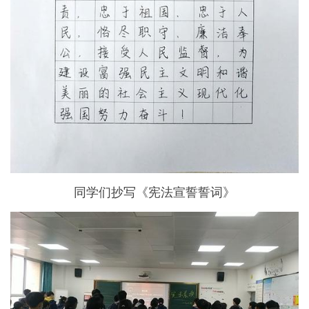
同学们抄写《宪法宣誓誓词》