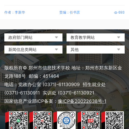
作者：李新华
责编：任书言
693
政府部门网站
教育教学网站
中国政府网
教育部政府门户网站
新闻信息类网站
其他
河南省人民政府
中国职业教育与成人教育网
环球网
中央电化教育馆
郑州市人民政府
河南省教育厅
凤凰网
中国教育和科研计算机网
版权所有© 郑州市信息技术学校 地址：郑州市郑东新区金
河南省职业教育与成人教育
搜狐
电脑报
龙路188号 邮编：451464
网
网易
大象网|河南网络广播电视台
电话：党政办公室 (0371)-61130909 招生就业处
郑州市教育局政务网
新浪
(0371)-61130911 实训处 (0371)-61130921
郑州教育信息网
国家信息产业部ICP备案：
豫ICP备20022638号-1