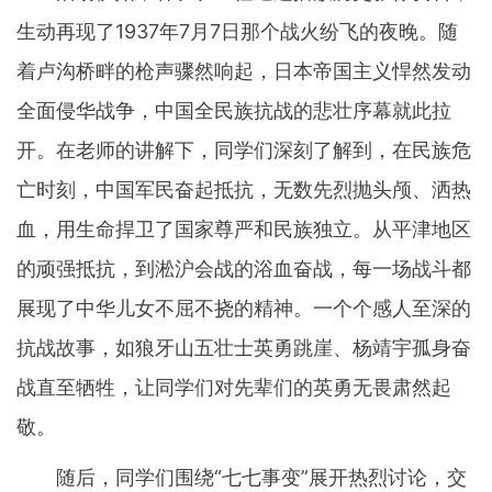
生动再现了1937年7月7日那个战火纷飞的夜晚。随
着卢沟桥畔的枪声骤然响起，日本帝国主义悍然发动
全面侵华战争，中国全民族抗战的悲壮序幕就此拉
开。在老师的讲解下，同学们深刻了解到，在民族危
亡时刻，中国军民奋起抵抗，无数先烈抛头颅、洒热
血，用生命捍卫了国家尊严和民族独立。从平津地区
的顽强抵抗，到淞沪会战的浴血奋战，每一场战斗都
展现了中华儿女不屈不挠的精神。一个个感人至深的
抗战故事，如狼牙山五壮士英勇跳崖、杨靖宇孤身奋
战直至牺牲，让同学们对先辈们的英勇无畏肃然起
敬。
随后，同学们围绕“七七事变”展开热烈讨论，交