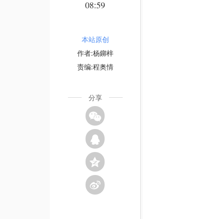
08:59
本站原创
作者:杨鉚梓
责编:程奥情
分享