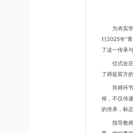
为夯实
行2025年
了这一传承
仪式在
了师徒双方
拜师环
候，不仅传
的传承，标
指导教