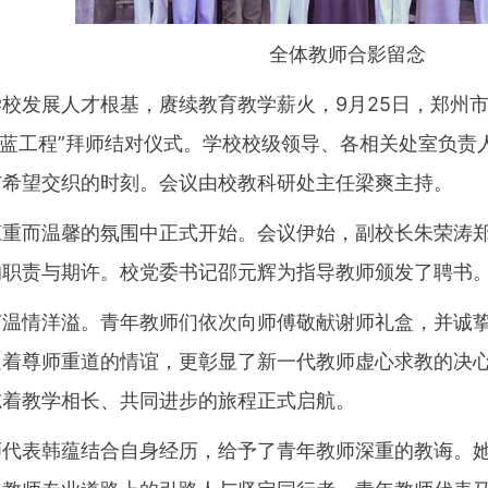
全体教师合影留念
学校发展人才根基，赓续教育教学薪火，9月25日，郑州
“青蓝工程”拜师结对仪式。学校校级领导、各相关处室负
与希望交织的时刻。会议由校教科研处主任梁爽主持。
庄重而温馨的氛围中正式开始。会议伊始，副校长朱荣涛
的职责与期许。校党委书记邵元辉为指导教师颁发了聘书
节温情洋溢。青年教师们依次向师傅敬献谢师礼盒，并诚挚
递着尊师重道的情谊，更彰显了新一代教师虚心求教的决
志着教学相长、共同进步的旅程正式启航。
师代表韩蕴结合自身经历，给予了青年教师深重的教诲。