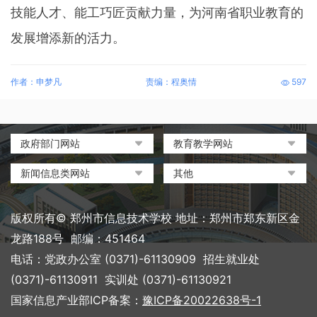
技能人才、能工巧匠贡献力量，为河南省职业教育的
发展增添新的活力。
作者：申梦凡
责编：程奥情
597
政府部门网站
教育教学网站
中国政府网
教育部政府门户网站
新闻信息类网站
其他
河南省人民政府
中国职业教育与成人教育网
环球网
中央电化教育馆
郑州市人民政府
河南省教育厅
凤凰网
中国教育和科研计算机网
版权所有© 郑州市信息技术学校 地址：郑州市郑东新区金
河南省职业教育与成人教育
搜狐
电脑报
龙路188号 邮编：451464
网
网易
大象网|河南网络广播电视台
电话：党政办公室 (0371)-61130909 招生就业处
郑州市教育局政务网
新浪
(0371)-61130911 实训处 (0371)-61130921
郑州教育信息网
国家信息产业部ICP备案：
豫ICP备20022638号-1