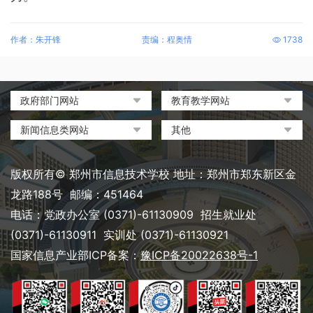
作者：朱开锋
责编：程奥情
1738
政府部门网站
教育教学网站
中国政府网
教育部政府门户网站
新闻信息类网站
其他
河南省人民政府
中国职业教育与成人教育网
环球网
中央电化教育馆
郑州市人民政府
河南省教育厅
凤凰网
中国教育和科研计算机网
版权所有© 郑州市信息技术学校 地址：郑州市郑东新区金
河南省职业教育与成人教育
搜狐
电脑报
龙路188号 邮编：451464
网
网易
大象网|河南网络广播电视台
电话：党政办公室 (0371)-61130909 招生就业处
郑州市教育局政务网
新浪
(0371)-61130911 实训处 (0371)-61130921
郑州教育信息网
国家信息产业部ICP备案：
豫ICP备20022638号-1