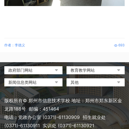
作者：李德义
693
政府部门网站
教育教学网站
中国政府网
教育部政府门户网站
新闻信息类网站
其他
河南省人民政府
中国职业教育与成人教育网
环球网
中央电化教育馆
郑州市人民政府
河南省教育厅
凤凰网
中国教育和科研计算机网
版权所有© 郑州市信息技术学校 地址：郑州市郑东新区金
河南省职业教育与成人教育
搜狐
电脑报
龙路188号 邮编：451464
网
网易
大象网|河南网络广播电视台
电话：党政办公室 (0371)-61130909 招生就业处
郑州市教育局政务网
新浪
(0371)-61130911 实训处 (0371)-61130921
郑州教育信息网