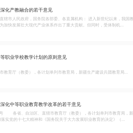
于深化产教融合的若干意见
直辖市人民政府，国务院各部委、各直属机构： 进入新世纪以来，我国
为加快发展壮大现代产业体系作出了重大贡献。但同时，受体制机...
中等职业学校教学计划的原则意见
职成〔200
市教育厅（教委），各计划单列市教育局，新疆生产建设兵团教育局...
步深化中等职业教育教学改革的若干意见
8]8号 各省、自治区、直辖市教育厅（教委），各计划单列市教育局，
实党的十七大精神和《国务院关于大力发展职业教育的决定》（...