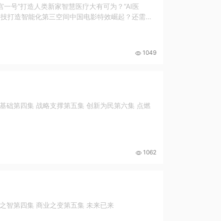
宫一号”打造人类新家智慧医疗大有可为？“AI医
黑科技打造智能化第三空间中国电影特效崛起？还需外
1049
基础第四集 战略支撑第五集 创新为民第六集 点燃
1062
策之智第四集 商业之变第五集 未来已来