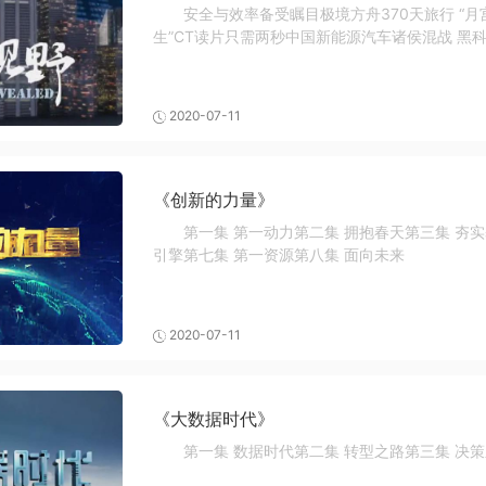
安全与效率备受瞩目极境方舟370天旅行 “月
生”CT读片只需两秒中国新能源汽车诸侯混战 
学“形”内养“神”胡同里的...
2020-07-11
《创新的力量》
第一集 第一动力第二集 拥抱春天第三集 夯实
引擎第七集 第一资源第八集 面向未来
2020-07-11
《大数据时代》
第一集 数据时代第二集 转型之路第三集 决