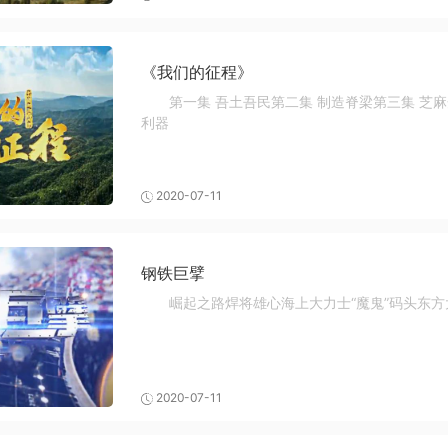
《我们的征程》
第一集 吾土吾民第二集 制造脊梁第三集 芝麻
利器
2020-07-11
钢铁巨擘
崛起之路焊将雄心海上大力士“魔鬼”码头东方
2020-07-11