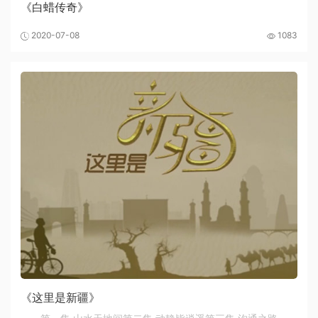
《白蜡传奇》
2020-07-08
1083
《这里是新疆》