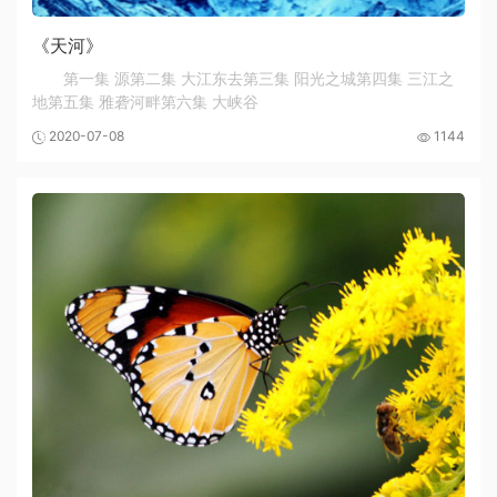
《天河》
第一集 源第二集 大江东去第三集 阳光之城第四集 三江之
地第五集 雅砻河畔第六集 大峡谷
2020-07-08
1144